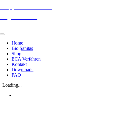
Zum
+49 (0) 22 34 2 50 95 32 -0
Inhalt
info@bio-sanitas.de
springen
Toggle
Navigation
Home
Bio Sanitas
Shop
ECA Verfahren
Kontakt
Downloads
FAQ
Loading...